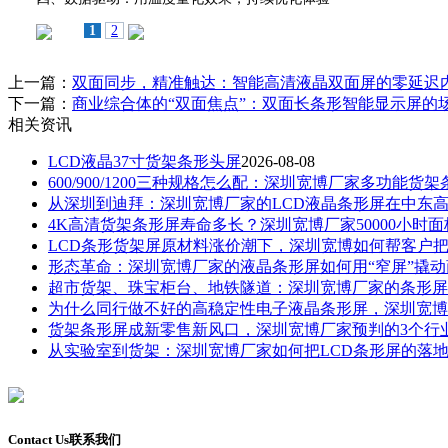
1
2
上一篇：
双面同步，精准触达：智能高清液晶双面屏的零延迟
下一篇：
商业综合体的“双面焦点”：双面长条形智能显示屏的
相关资讯
LCD液晶37寸货架条形头屏
2026-08-08
600/900/1200三种规格怎么配：深圳宽博厂家多功能货
从深圳到迪拜：深圳宽博厂家的LCD液晶条形屏在中东
4K高清货架条形屏寿命多长？深圳宽博厂家50000小时
LCD条形货架屏原材料涨价潮下，深圳宽博如何帮客户
形态革命：深圳宽博厂家的液晶条形屏如何用“窄屏”撬
超市货架、珠宝柜台、地铁隧道：深圳宽博厂家的条形屏
为什么同行做不好的高稳定性电子液晶条形屏，深圳宽博
货架条形屏成新零售新风口，深圳宽博厂家预判的3个行
从实验室到货架：深圳宽博厂家如何把LCD条形屏的落
Contact Us
联系我们