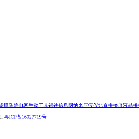
渗膜
防静电网
手动工具
钢铁信息网
纳米压痕仪
北京拼接屏
液晶拼
ed.
粤ICP备16027719号