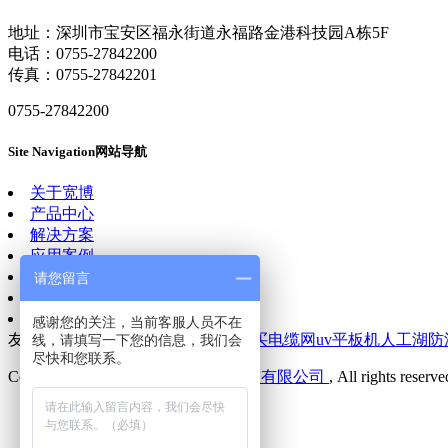
地址：深圳市宝安区福永街道永福路金港科技园A栋5F
电话：0755-27842200
传真：0755-27842201
0755-27842200
Site Navigation
网站导航
关于宽博
产品中心
解决方案
应用案例
客户服务
请您留言
新闻资讯
联系我们
感谢您的关注，当前客服人员不在
友情连接：
深圳网站维护
智慧校园
买电缆网
uv平板机
人工湖防
线，请填写一下您的信息，我们会
尽快和您联系。
Copyright © 2007-
2026
深圳宽博科技有限公司
, All rights reserv