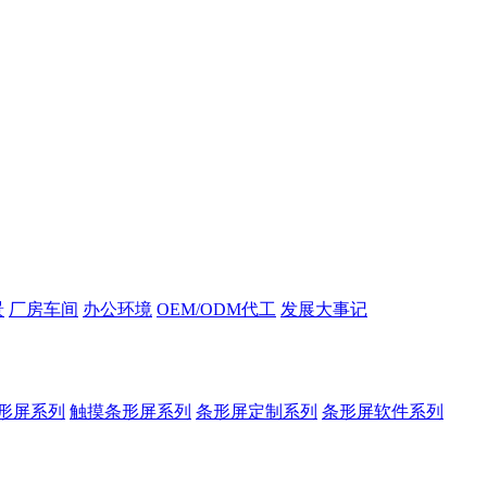
景
厂房车间
办公环境
OEM/ODM代工
发展大事记
形屏系列
触摸条形屏系列
条形屏定制系列
条形屏软件系列