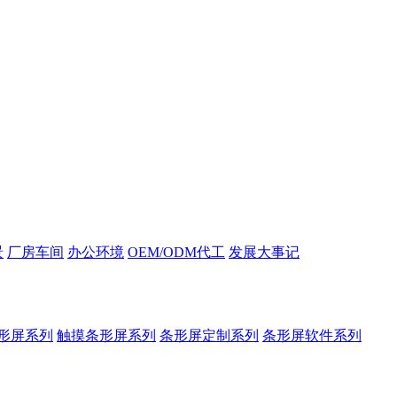
景
厂房车间
办公环境
OEM/ODM代工
发展大事记
形屏系列
触摸条形屏系列
条形屏定制系列
条形屏软件系列