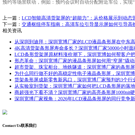
预约等场景联动，例如：预约会议时自动分配附近车位，实现“
上一篇：
LCD智能高清货架屏的“超能力”：从价格展示到动态
下一篇：
交通枢纽停车指南：高清车位引导显示屏如何引导高铁
相关资讯
从深圳到迪拜：深圳宽博厂家的LCD液晶条形屏在中东
4K高清货架条形屏寿命多长？深圳宽博厂家50000小时
LCD条形货架屏原材料涨价潮下，深圳宽博如何帮客户
形态革命：深圳宽博厂家的液晶条形屏如何用“窄屏”撬
超市货架、珠宝柜台、地铁隧道：深圳宽博厂家的条形屏
为什么同行做不好的高稳定性电子液晶条形屏，深圳宽博
货架条形屏成新零售新风口，深圳宽博厂家预判的3个行
从实验室到货架：深圳宽博厂家如何把LCD条形屏的落
商超强光下看不清？深圳宽博厂家的高亮条形屏1000nit
深圳宽博厂家视角：2026年LCD液晶条形屏的同行竞争
Contact Us
联系我们