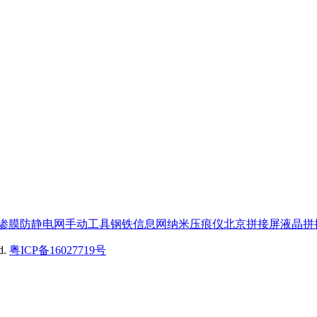
渗膜
防静电网
手动工具
钢铁信息网
纳米压痕仪
北京拼接屏
液晶拼
ed.
粤ICP备16027719号